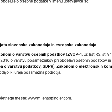
i obdelujejo osebne podatke v imenu upravljavca so:
jata
slovenska zakonodaja in evropska zakonodaja
.
onom o varstvu osebnih podatkov
(
ZVOP-1
, Ur. list RS, št
a 2016 o varstvu posameznikov pri obdelavi osebnih podatkov in 
ba o varstvu podatkov, GDPR
),
Zakonom o elektronskih kom
dajo, ki ureja posamezna področja.
pletnega mesta: www.milenaspindler.com.