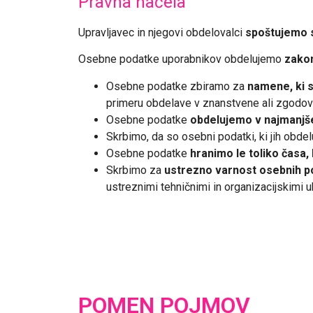
Pravna načela
Upravljavec in njegovi obdelovalci
spoštujemo 
Osebne podatke uporabnikov obdelujemo
zakon
Osebne podatke zbiramo za
namene, ki s
primeru obdelave v znanstvene ali zgodov
Osebne podatke
obdelujemo v najman
Skrbimo, da so osebni podatki, ki jih obde
Osebne podatke
hranimo le toliko časa,
Skrbimo za
ustrezno varnost osebnih 
ustreznimi tehničnimi in organizacijskimi u
POMEN POJMOV