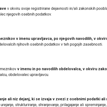
lave
v okviru svoje registrirane dejavnosti in/ali zakonskih poobla
alec njegovih osebnih podatkov.
nikov v imenu upravljavca, po njegovih navodilih, v okvir
elovalcih njihovih osebnih podatkov v teh pogojih zasebnosti.
ameznikov
v imenu in po navodilih obdelovalca, v okviru zak
cu, obdelovalec upravljavcu.
je ali niz dejanj, ki se izvaja v zvezi z osebnimi podatki al
, urejanje, strukturiranje, shranjevanje, prilagajanje ali spreminjanje