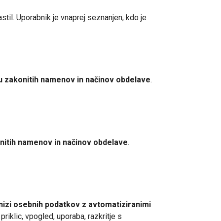
stil. Uporabnik je vnaprej seznanjen, kdo je
u zakonitih namenov in načinov obdelave
.
onitih namenov in načinov obdelave
.
i nizi osebnih podatkov z avtomatiziranimi
, priklic, vpogled, uporaba, razkritje s