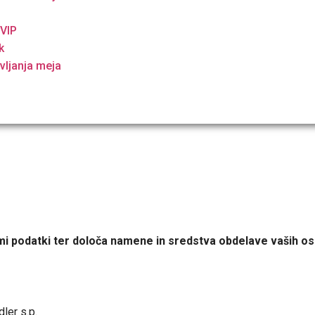
o
 VIP
k
vljanja meja
i podatki ter določa namene in sredstva obdelave vaših os
ler s.p.