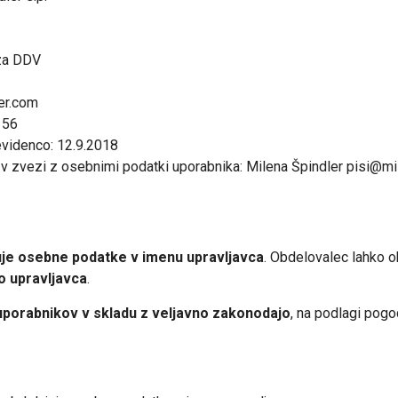
 za DDV
ler.com
156
evidenco: 12.9.2018
j v zvezi z osebnimi podatki uporabnika: Milena Špindler pisi@m
je osebne podatke v imenu upravljavca
. Obdelovalec lahko o
o upravljavca
.
porabnikov v skladu z veljavno zakonodajo
, na podlagi pogo