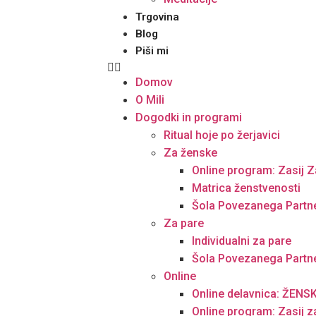
Trgovina
Blog
Piši mi
Domov
O Mili
Dogodki in programi
Ritual hoje po žerjavici
Za ženske
Online program: Zasij Z
Matrica ženstvenosti
Šola Povezanega Partn
Za pare
Individualni za pare
Šola Povezanega Partn
Online
Online delavnica: ŽEN
Online program: Zasij z