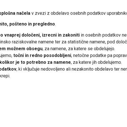
splošna načela
v zvezi z obdelavo osebnih podatkov uporabnik
ito, pošteno in pregledno
.
o vnaprej določeni, izrecni in zakoniti
in osebnih podatkov ne
insko raziskovalne namene ter za statistične namene, pod določ
jšem možnem obsegu
, za namene, za katere se obdelujejo.
lujemo,
točni in redno posodobljeni
, netočne podatke pa poprav
 kolikor je to potrebno za namene
, za katere jih obdelujemo.
podatkov
, ki vključuje nedovoljeno ali nezakonito obdelavo ter n
krepi.