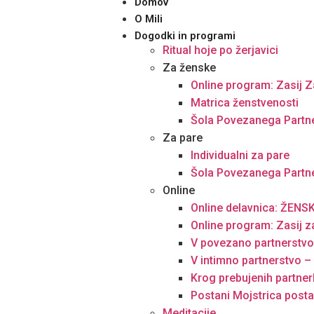
Domov
O Mili
Dogodki in programi
Ritual hoje po žerjavici
Za ženske
Online program: Zasij Z
Matrica ženstvenosti
Šola Povezanega Partn
Za pare
Individualni za pare
Šola Povezanega Partn
Online
Online delavnica: ŽEN
Online program: Zasij z
V povezano partnerstv
V intimno partnerstvo –
Krog prebujenih partner
Postani Mojstrica posta
Meditacije