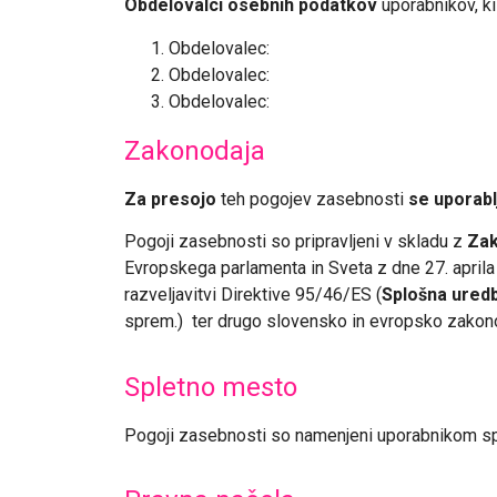
Obdelovalci osebnih podatkov
uporabnikov, k
Obdelovalec:
Obdelovalec:
Obdelovalec:
Zakonodaja
Za
presojo
teh pogojev zasebnosti
se uporabl
Pogoji zasebnosti so pripravljeni v skladu z
Zak
Evropskega parlamenta in Sveta z dne 27. april
razveljavitvi Direktive 95/46/ES (
Splošna ured
sprem.) ter drugo slovensko in evropsko zakono
Spletno mesto
Pogoji zasebnosti so namenjeni uporabnikom s