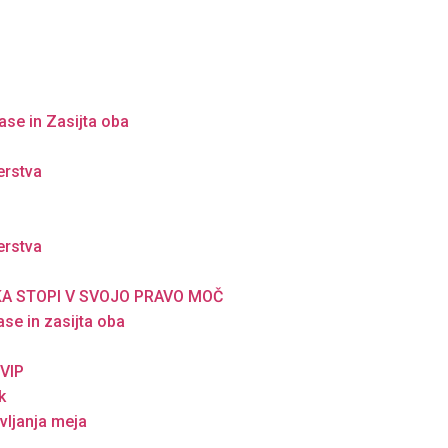
ase in Zasijta oba
erstva
erstva
SKA STOPI V SVOJO PRAVO MOČ
ase in zasijta oba
o
 VIP
k
vljanja meja