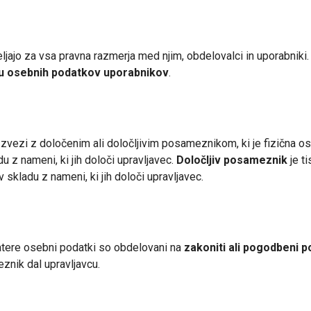
eljajo za vsa pravna razmerja med njim, obdelovalci in uporabniki
nju osebnih podatkov uporabnikov
.
zvezi z določenim ali določljivim posameznikom, ki je fizična o
u z nameni, ki jih določi upravljavec.
Določljiv posameznik
je t
skladu z nameni, ki jih določi upravljavec.
katere osebni podatki so obdelovani na
zakoniti ali pogodbeni p
eznik dal upravljavcu.