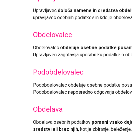
Upravljavec
določa namene in sredstva obde
upravljavec osebnih podatkov in kdo je obdelov
Obdelovalec
Obdelovalec
obdeluje osebne podatke posamez
Upravljavec zagotavlja uporabniku podatke o obd
Podobdelovalec
Podobdelovalec obdeluje osebne podatke pos
Podobdelovalec neposredno odgovarja obdeloval
Obdelava
Obdelava osebnih podatkov
pomeni vsako dejan
sredstvi ali brez njih
, kot je zbiranje, beleženje